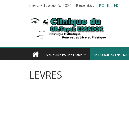
Passer
mercredi, août 5, 2026
Récents :
LIPOFILLING
au
PROTHÈSE AUDIT
contenu
Esthetique-
Tests allergologi
Audiométrie
Impédancemétrie
alger.com
Esthetique-
MEDECINE ESTHETIQUE
CHIRURGIE ESTHETIQU
alger.com
LEVRES