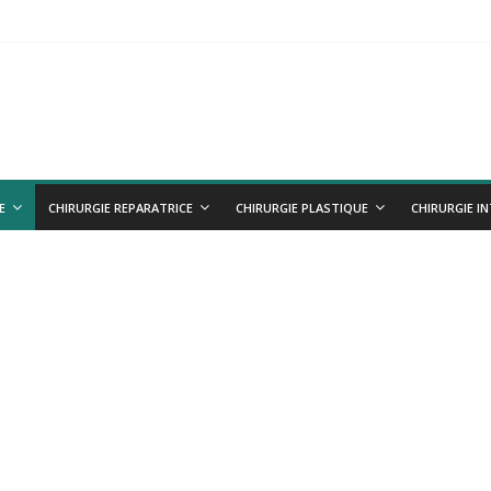
IVE
ques
E
CHIRURGIE REPARATRICE
CHIRURGIE PLASTIQUE
CHIRURGIE I