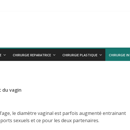
VE
es
E
CHIRURGIE REPARATRICE
CHIRURGIE PLASTIQUE
CHIRURGIE I
t du vagin
l’age, le diamètre vaginal est parfois augmenté entrainant
apports sexuels et ce pour les deux partenaires.