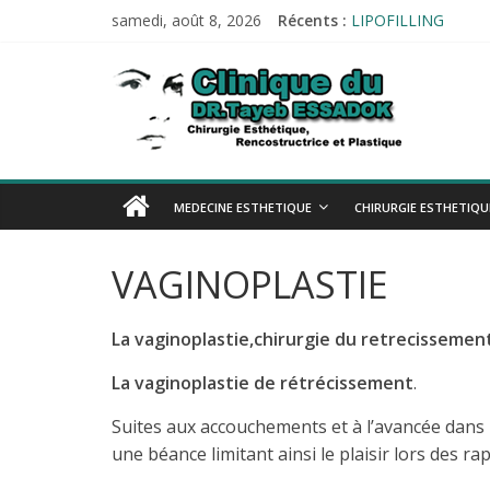
Passer
samedi, août 8, 2026
Récents :
LIPOFILLING
au
PROTHÈSE AUDITI
contenu
Esthetique-
Tests allergologiqu
Audiométrie
Impédancemétrie
alger.com
Esthetique-
MEDECINE ESTHETIQUE
CHIRURGIE ESTHETIQU
alger.com
VAGINOPLASTIE
La vaginoplastie,chirurgie du retrecissemen
La vaginoplastie de rétrécissement
.
Suites aux accouchements et à l’avancée dans 
une béance limitant ainsi le plaisir lors des r