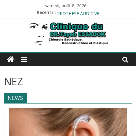
Passer
samedi, août 8, 2026
LIPOFILLING
au
Récents :
PROTHÈSE AUDITIVE
contenu
Tests allergologiques
Audiométrie
Impédancemétrie
Esthetique-
alger.com
NEZ
Esthetique-
alger.com
NEWS