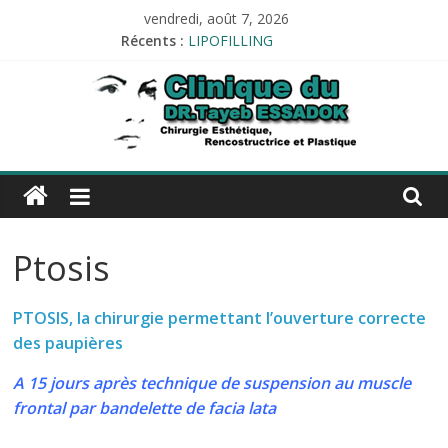
Passer
vendredi, août 7, 2026
au
Récents :
LIPOFILLING
contenu
PROTHÈSE AUDITIVE
Tests allergologiques
Audiométrie
Impédancemétrie
Esthetique-
alger.com
Ptosis
Esthetique-
alger.com
PTOSIS, la chirurgie permettant l’ouverture correcte
des paupières
A 15 jours après technique de suspension au muscle
frontal par bandelette de facia lata