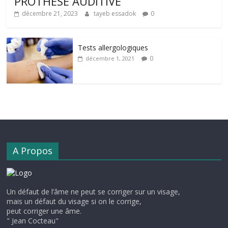
PROTHÈSE AUDITIVE
décembre 21, 2023
tayeb essadok
0
Tests allergologiques
0
décembre 1, 2021
A Propos
Un défaut de l’âme ne peut se corriger sur un visage,
mais un défaut du visage si on le corrige,
peut corriger une âme.
" Jean Cocteau"