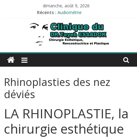
Passer
dimanche, août 9, 2026
Tests allergologiques
au
Récents :
Audiométrie
contenu
Impédancemétrie
LIPOFILLING
PROTHÈSE AUDITIVE
Esthetique-
alger.com
Rhinoplasties des nez
Esthetique-
alger.com
déviés
LA RHINOPLASTIE, la
chirurgie esthétique