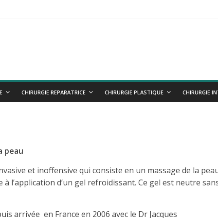
IVE
ues
E
CHIRURGIE REPARATRICE
CHIRURGIE PLASTIQUE
CHIRURGIE I
a peau
asive et inoffensive qui consiste en un massage de la pea
 à l’application d’un gel refroidissant. Ce gel est neutre san
is arrivée en France en 2006 avec le Dr Jacques