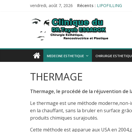
Passer
vendredi, août 7, 2026
Récents :
LIPOFILLING
au
PROTHÈSE AUDIT
contenu
Esthetique-
Tests allergologiq
Audiométrie
Impédancemétrie
alger.com
Esthetique-
MEDECINE ESTHETIQUE
CHIRURGIE ESTHETIQU
alger.com
THERMAGE
Thermage, le procédé de la réjuvention de l
Le thermage est une méthode moderne,non-inv
en la chauffant, sans la bruler en surface grâce
produits chimiques surajoutés.
Cette méthode est apparue aux USA en 2004,pu