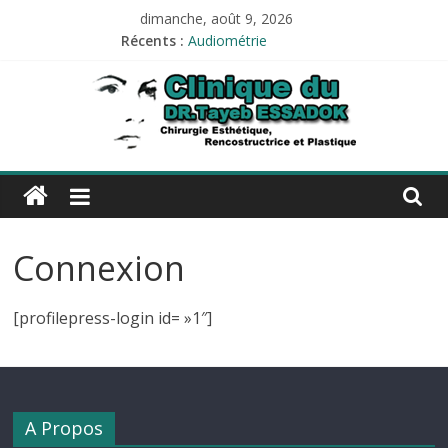
Passer
dimanche, août 9, 2026
au
Récents :
Audiométrie
contenu
Impédancemétrie
LIPOFILLING
PROTHÈSE AUDITIVE
Tests allergologiques
Esthetique-
alger.com
Connexion
Esthetique-
alger.com
[profilepress-login id= »1″]
A Propos