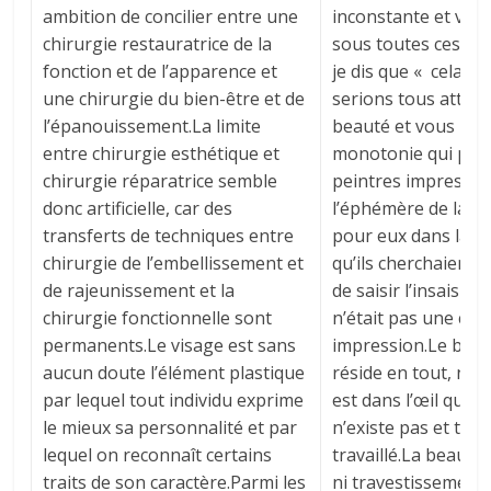
ambition de concilier entre une
inconstante et vari
chirurgie restauratrice de la
sous toutes ces for
fonction et de l’apparence et
je dis que « cela t
une chirurgie du bien-être et de
serions tous attiré
l’épanouissement.La limite
beauté et vous pou
entre chirurgie esthétique et
monotonie qui peut
chirurgie réparatrice semble
peintres impression
donc artificielle, car des
l’éphémère de la be
transferts de techniques entre
pour eux dans la fu
chirurgie de l’embellissement et
qu’ils cherchaient au
de rajeunissement et la
de saisir l’insaisis
chirurgie fonctionnelle sont
n’était pas une cer
permanents.Le visage est sans
impression.Le beau 
aucun doute l’élément plastique
réside en tout, ne 
par lequel tout individu exprime
est dans l’œil qui 
le mieux sa personnalité et par
n’existe pas et tout
lequel on reconnaît certains
travaillé.La beauté
traits de son caractère.Parmi les
ni travestissement,