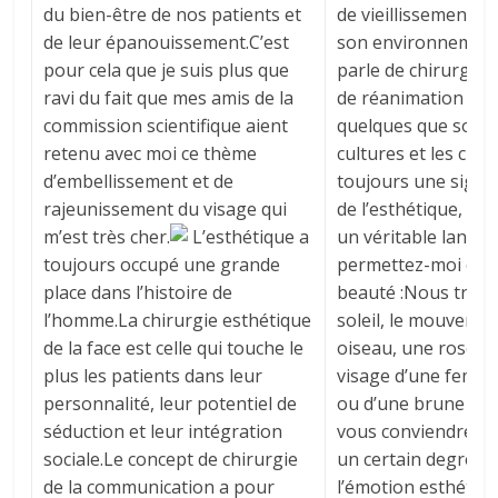
du bien-être de nos patients et
de vieillissement d
de leur épanouissement.C’est
son environnement, 
pour cela que je suis plus que
parle de chirurgie 
ravi du fait que mes amis de la
de réanimation du 
commission scientifique aient
quelques que soient
retenu avec moi ce thème
cultures et les civil
d’embellissement et de
toujours une signifi
rajeunissement du visage qui
de l’esthétique, il 
m’est très cher.
L’esthétique a
un véritable langage
toujours occupé une grande
permettez-moi cette
place dans l’histoire de
beauté :Nous trou
l’homme.La chirurgie esthétique
soleil, le mouvemen
de la face est celle qui touche le
oiseau, une rose, l
plus les patients dans leur
visage d’une femme
personnalité, leur potentiel de
ou d’une brune aux 
séduction et leur intégration
vous conviendrez av
sociale.Le concept de chirurgie
un certain degré de 
de la communication a pour
l’émotion esthétiq