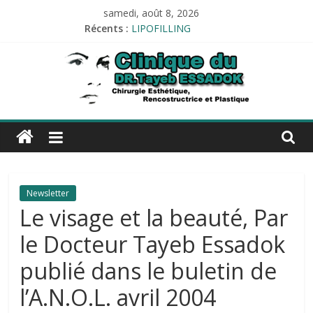
Passer
samedi, août 8, 2026
au
Récents :
LIPOFILLING
contenu
PROTHÈSE AUDITIVE
Tests allergologiques
Audiométrie
Impédancemétrie
Esthetique-
alger.com
Esthetique-
Newsletter
alger.com
Le visage et la beauté, Par
le Docteur Tayeb Essadok
publié dans le buletin de
l’A.N.O.L. avril 2004