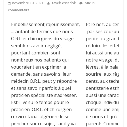
novembre 10, 2021
tayeb essadok
Aucun
commentaire
Embellissement,rajeunissement,
Et le nez, au centr
… autant de termes que nous
par ses courbures 
O.R.L et chirurgiens du visage
petite ou grande t
semblons avoir négligé,
réduire les effets.P
pourtant combien sont
lui aussi une autre 
nombreux nos patients qui
notre visage, du v
voudraient en exprimer la
lèvres, à la balance
demande, sans savoir si leur
sourire, aux règle
médecin O.R.L. peut y répondre
dents, aux techniqu
et sans savoir parfois à quel
dentisterie esthétiq
praticien spécialiste s’adresser.
aussi une caractéri
Est-il venu le temps pour le
chaque individu, o
praticien. O.R.L. et chirurgien
comme une emprein
cervico-facial algérien de se
de nous et qu’on a 
pencher sur ce sujet, car il y va
parents.Comme pour 