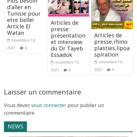
Plus besoin
d’aller en
Tunisie pour
etre belle!
Articles de
Article El
presse:
Watan
Articles de
présentation
novembre 10,
presse,rhino
et interview
plasties,lipoa
du Dr Tayeb
2021
0
spiration
Essadok
novembre 10,
novembre 10,
2021
0
2021
0
Laisser un commentaire
Vous devez
vous connecter
pour publier un
commentaire.
NEWS