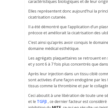
caractéristiques biologiques et de leur ori
Elles représentent donc aujourd’hui la princi
cicatrisation cutanée.
Il a été démontré que l’application d’un pla
précoce et améliorait la cicatrisation des ul
C’est ainsi qu’après avoir conquis le domain
domaine médical esthétique.
Les agrégats plaquettaires se retrouent en 
et y sont 6 à 7 fois plus concentrés que dan
Après leur injection dans un tissu ciblé com
sont activées d’une façon endogène par les
tissus comme la thrombine et par le collagè
Ceci aboutit à une libération de toute une s
et le
TGFβ
, ce dernier facteur est considé
inhibition du
MITF
, ce qui en résulte un teint 