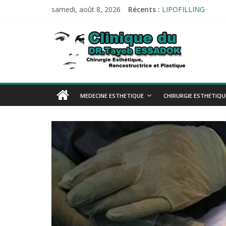
Passer
samedi, août 8, 2026
Récents :
LIPOFILLING
au
PROTHÈSE AUDITI
contenu
Esthetique-
Tests allergologiqu
Audiométrie
Impédancemétrie
alger.com
Esthetique-
MEDECINE ESTHETIQUE
CHIRURGIE ESTHETIQU
alger.com