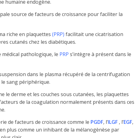
gine humaine endogène.
pale source de facteurs de croissance pour faciliter la
sma riche en plaquettes
(PRP)
facilitait une cicatrisation
cères cutanés chez les diabétiques.
e médical pathologique, le
PRP
s’intègre à présent dans le
suspension dans le plasma récupéré de la centrifugation
s le sang périphérique.
me le derme et les couches sous cutanées, les plaquettes
 facteurs de la coagulation normalement présents dans ces
ne.
érie de facteurs de croissance comme le
PGDF
, l’
ILGF
, l’
EGF
,
ré en plus comme un inhibant de la mélanogènèse par
plus clair.