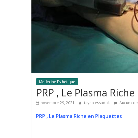
Medecine Esthetique
PRP , Le Plasma Riche
novembre 29, 2021
tayeb essadok
Aucun com
PRP , Le Plasma Riche en Plaquettes