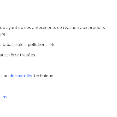
 ou ayant eu des antécédents de réaction aux produits
rel.
 tabac, soleil, pollution,…etc
ussi être traitées.
es au
dermaroller
technique.
ains
.