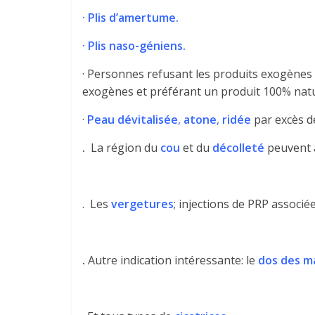
· Plis d’amertume.
· Plis naso-géniens.
· Personnes refusant les produits exogènes
exogènes et préférant un produit 100% natu
·
Peau dévitalisée
,
atone
,
ridée
par excès de
.
La région du
cou
et du
décolleté
peuvent a
. Les
vergetures
; injections de PRP associé
.
Autre indication intéressante: le
dos des m