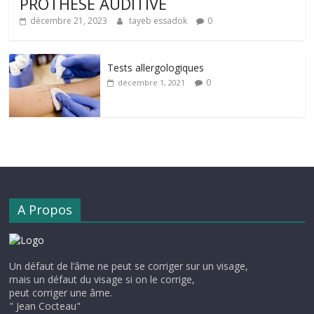
PROTHÈSE AUDITIVE
décembre 21, 2023
tayeb essadok
0
Tests allergologiques
0
décembre 1, 2021
A Propos
Un défaut de l’âme ne peut se corriger sur un visage,
mais un défaut du visage si on le corrige,
peut corriger une âme.
" Jean Cocteau"